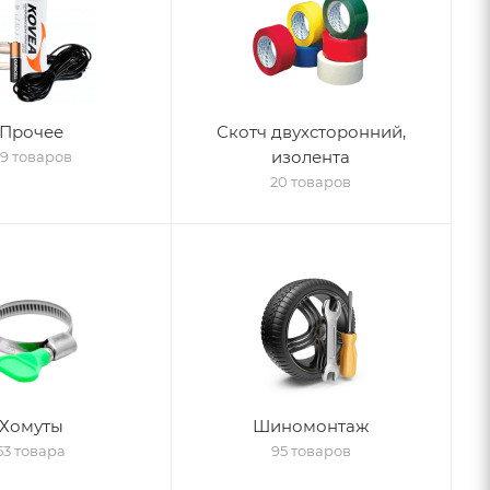
Прочее
Скотч двухсторонний,
изолента
19 товаров
20 товаров
Хомуты
Шиномонтаж
53 товара
95 товаров