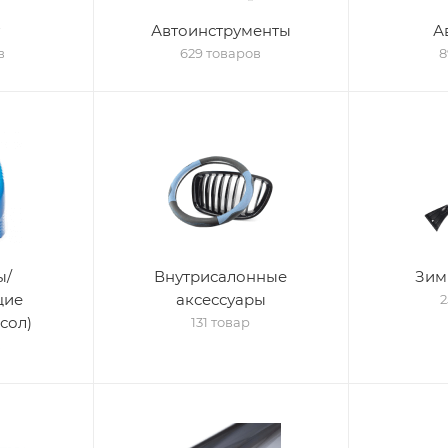
Автоинструменты
А
в
629 товаров
8
ы/
Внутрисалонные
Зим
щие
аксессуары
2
сол)
131 товар
в