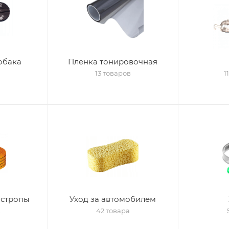
обака
Пленка тонировочная
13 товаров
1
 стропы
Уход за автомобилем
в
42 товара