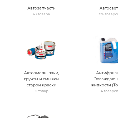
Автозапчасти
Автосвет
43 товара
326 товаро
Автоэмали, лаки,
Антифриз
грунты и смывки
Охлаждаю
старой краски
жидкости (То
21 товар
14 товаро