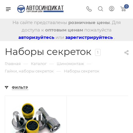
0
На сайте представлены
розничные цены
. Для
доступа к
оптовым ценам
пожалуйста
авторизуйтесь
или
зарегистрируйтесь
.
Наборы секреток
1
—
—
—
Главная
Каталог
Шиномонтаж
—
Гайки, наборы секреток
Наборы секреток
ФИЛЬТР