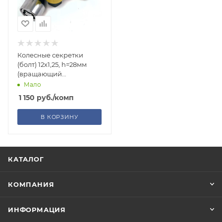
Колесные секретки
(болт) 12х1,25, h=28мм
(вращающий
внутренний секрет/
Мало
конус/2ключа/хром)
1 150
руб.
/комп
В КОРЗИНУ
КАТАЛОГ
КОМПАНИЯ
ИНФОРМАЦИЯ