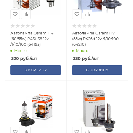
Автолампа Osram H4
Автолампа Osram H7
(60/55w) P43t-38 12v
(55w) PX26d 12v /1/10/100
/1/10/100 (64193)
(64210)
Много
Много
320
руб.
/шт
330
руб.
/шт
В КОРЗИНУ
В КОРЗИНУ