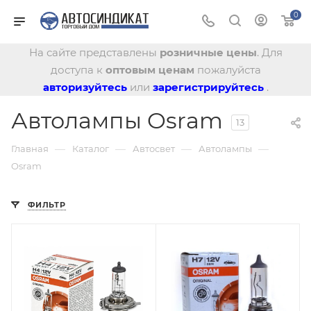
0
На сайте представлены
розничные цены
. Для
доступа к
оптовым ценам
пожалуйста
авторизуйтесь
или
зарегистрируйтесь
.
Автолампы Osram
13
—
—
—
—
Главная
Каталог
Автосвет
Автолампы
Osram
ФИЛЬТР