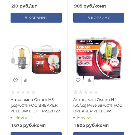
210
руб.
/шт
905
руб.
/комп
В КОРЗИНУ
В КОРЗИНУ
Автолампа Osram H3
Автолампа Osram H4
(55)+60% FOG BREAKER
(60/55) P43t-38+60% FOG
YELLOW LIGHT Pk22s 12v
BREAKER YELLOW
LIGHT,12V
Много
Много
1 675
руб.
/комп
1 805
руб.
/комп