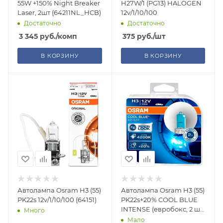
55W +150% Night Breaker
H27W/1 (PG13) HALOGEN
Laser, 2шт (64211NL_HCB)
12v/1/10/100
Достаточно
Достаточно
3 345
руб.
/комп
375
руб.
/шт
В КОРЗИНУ
В КОРЗИНУ
Автолампа Osram H3 (55)
Автолампа Osram H3 (55)
PK22s 12v/1/10/100 (64151)
PK22s+20% COOL BLUE
INTENSE (евробокс, 2 шт)
Много
4200K 12V /1 /10
Мало