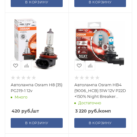
В КОРЗИНУ
В КОРЗИНУ
Автолампа Osram H8 (35)
Автолампа Osram HB4
PGJ19-1 12v
(9006_HCB) 51W 12V P22D
+150% Night Breaker
Много
Laser, 2 шт
Достаточно
420
руб.
/шт
3 220
руб.
/комп
В КОРЗИНУ
В КОРЗИНУ