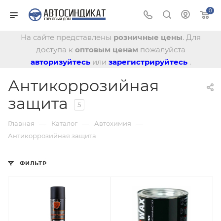
0
На сайте представлены
розничные цены
. Для
доступа к
оптовым ценам
пожалуйста
авторизуйтесь
или
зарегистрируйтесь
.
Антикоррозийная
защита
5
—
—
—
Главная
Каталог
Автохимия
Антикоррозийная защита
ФИЛЬТР