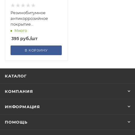
Резинобитумное
антикоррозийное
покрытие
ODIS/Undercoating
Много
650мл
395
руб.
/шт
В КОРЗИНУ
КАТАЛОГ
КОМПАНИЯ
ИНФОРМАЦИЯ
ПОМОЩЬ