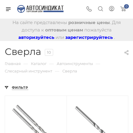
0
На сайте представлены
розничные цены
. Для
доступа к
оптовым ценам
пожалуйста
авторизуйтесь
или
зарегистрируйтесь
.
Сверла
10
—
—
—
Главная
Каталог
Автоинструменты
—
Слесарный инструмент
Сверла
ФИЛЬТР