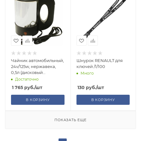
Чайник автомобильный,
Шнурок RENAULT для
24v/125w, нержавека,
ключей /1/100
0,5л (дисковый
Много
нагреватель)
Достаточно
1 765
руб.
/шт
130
руб.
/шт
В КОРЗИНУ
В КОРЗИНУ
ПОКАЗАТЬ ЕЩЕ