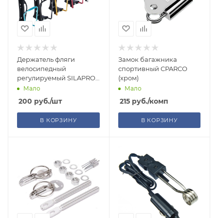
Держатель фляги
Замок багажника
велосипедный
спортивный CPARCO
регулируемый SILAPRO,
(хром)
15х8х7см, пластик,
Мало
Мало
металл, 5 цветов, 195-055
200
руб.
/шт
215
руб.
/комп
В КОРЗИНУ
В КОРЗИНУ