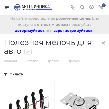
0
На сайте представлены
розничные цены
. Для
доступа к
оптовым ценам
пожалуйста
авторизуйтесь
или
зарегистрируйтесь
.
Полезная мелочь для
авто
34
—
—
—
Главная
Каталог
Прочее
Прочее
ФИЛЬТР