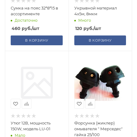
Сумка на пояс 32*8*15 в
Укрывной материал
ассортименте
4х5м, 8мкм
Достаточно
Много
460
руб.
/шт
120
руб.
/шт
В КОРЗИНУ
В КОРЗИНУ
Утюг 12В, мощность
Форсунка (жиклер)
150W, модель LU-01
омывателя " Мерседес"
гайка 25/100
Мало