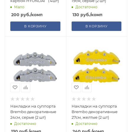
карбон HYUNDAI （4шт)
19см, серые (2 шт)
Мало
Достаточно
200
руб.
/комп
130
руб.
/комп
В КОРЗИНУ
В КОРЗИНУ
Накладки на суппорта
Накладки на суппорта
Brembo декоративные
Brembo декоративные
24см, серые (2 шт)
27см, желтые (2 шт)
Достаточно
Достаточно
130
руб.
/комп
240
руб.
/комп