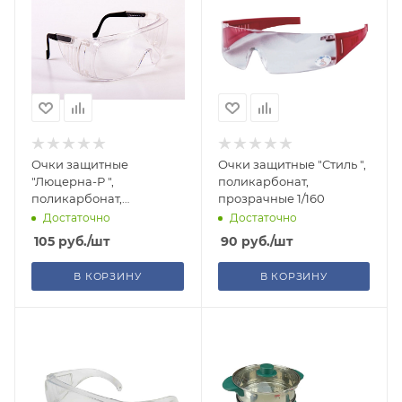
Очки защитные
Очки защитные "Стиль ",
"Люцерна-Р ",
поликарбонат,
поликарбонат,
прозрачные 1/160
прозрачные
Достаточно
Достаточно
105
руб.
/шт
90
руб.
/шт
В КОРЗИНУ
В КОРЗИНУ