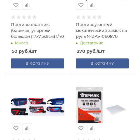
Противооткатник
Противоугонный
(башмак) упорный
механический замок на
большой (17х7,5х9см) 1/40
руль №2 AV-060870
Много
Достаточно
50
руб.
/шт
270
руб.
/шт
В КОРЗИНУ
В КОРЗИНУ