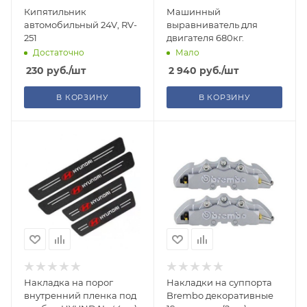
Кипятильник
Машинный
автомобильный 24V, RV-
выравниватель для
251
двигателя 680кг.
Достаточно
Мало
230
руб.
/шт
2 940
руб.
/шт
В КОРЗИНУ
В КОРЗИНУ
Накладка на порог
Накладки на суппорта
внутренний пленка под
Brembo декоративные