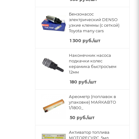
Бензонасос
электрический DENSO
узкие клеммы (с сеткой)
Toyota many cars
1 300
руб.
/шт
Наконечник насоса
подкачки колес
керамика быстросъем
12мм
180
руб.
/шт
Ареометр (поплавок в
упаковке) МАЯКАВТО
1/1800_
50
руб.
/шт
Активатор топлива
МОТОРЕСУРС, 5мл