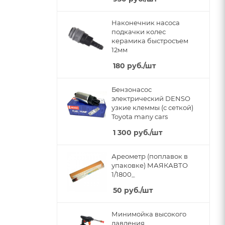
Наконечник насоса
подкачки колес
керамика быстросъем
12мм
180
руб.
/шт
Бензонасос
электрический DENSO
узкие клеммы (с сеткой)
Toyota many cars
1 300
руб.
/шт
Ареометр (поплавок в
упаковке) МАЯКАВТО
1/1800_
50
руб.
/шт
Минимойка высокого
давления