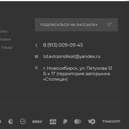
ПОДПИСАТЬСЯ НА РАССЫЛКУ
латы
тавки
8 (913) 009-09-45
 товар
td.avtosindikat@yandex.ru
г. Новосибирск, ул. Петухова 51
Б к 17 (территория авторынка
«Столица»)