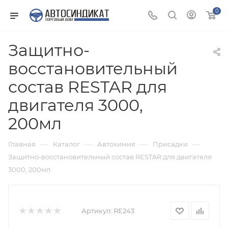
0
Защитно-
восстановительный
состав RESTAR для
двигателя 3000,
200мл
—
—
—
—
Главная
Каталог
Автохимия
Присадки
Защитно-восстановительный состав RESTAR для двигателя
3000, 200мл
Артикул:
RE243