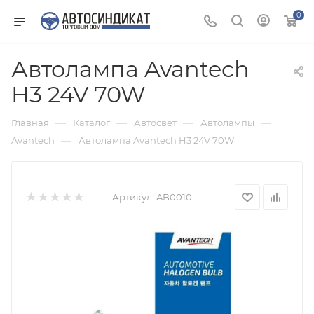
0
Автолампа Avantech
H3 24V 70W
—
—
—
—
Главная
Каталог
Автосвет
Автолампы
—
Avantech
Автолампа Avantech H3 24V 70W
Артикул:
AB0010