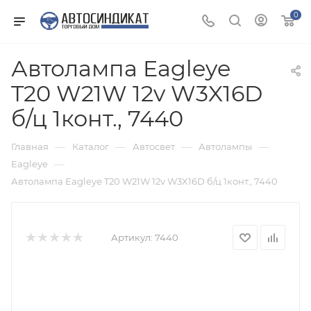
0
Автолампа Eagleye
T20 W21W 12v W3X16D
б/ц 1конт., 7440
—
—
—
—
Главная
Каталог
Автосвет
Автолампы
—
Eagleye
Автолампа Eagleye T20 W21W 12v W3X16D б/ц 1конт., 7440
Артикул:
7440