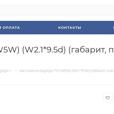
И ОПЛАТА
КОНТАКТЫ
W) (W2.1*9.5d) (габарит, по
—
gleye
Автолампа Eagleye T10 (W5W) (W2.1*9.5d) (габарит, повор