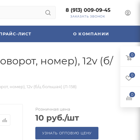
8 (913) 009-09-45
ЗАКАЗАТЬ ЗВОНОК
ПРАЙС-ЛИСТ
О КОМПАНИИ
0
ворот, номер), 12v (б/
0
от, номер), 12v (б/ц.большая) (Л-158)
0
Розничная цена
10
руб.
/шт
УЗНАТЬ ОПТОВУЮ ЦЕНУ