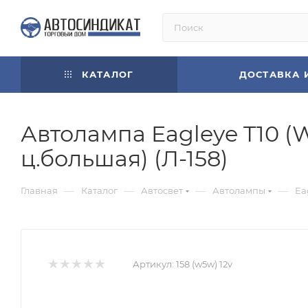
КАТАЛОГ
ДОСТАВКА 
Автолампа Eagleye T10 (W5
ц.большая) (Л-158)
—
—
—
—
Главная
Каталог
Автосвет
Автолампы
Ea
Артикул:
158 (w5w) 12v