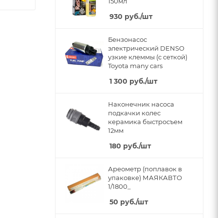
150мл
930
руб.
/шт
Бензонасос
электрический DENSO
узкие клеммы (с сеткой)
Toyota many cars
1 300
руб.
/шт
Наконечник насоса
подкачки колес
керамика быстросъем
12мм
180
руб.
/шт
Ареометр (поплавок в
упаковке) МАЯКАВТО
1/1800_
50
руб.
/шт