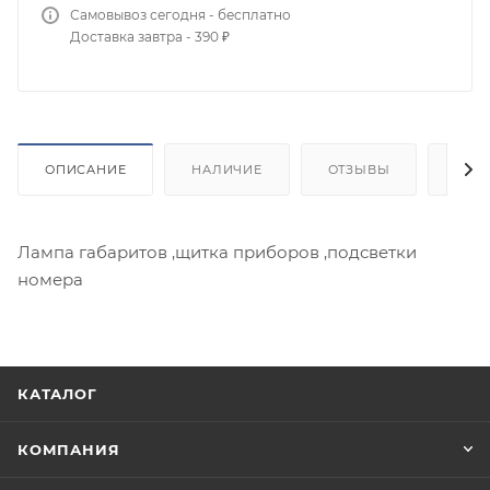
Самовывоз сегодня - бесплатно
Доставка завтра - 390 ₽
ОПИСАНИЕ
НАЛИЧИЕ
ОТЗЫВЫ
ДОС
Лампа габаритов ,щитка приборов ,подсветки
номера
КАТАЛОГ
КОМПАНИЯ