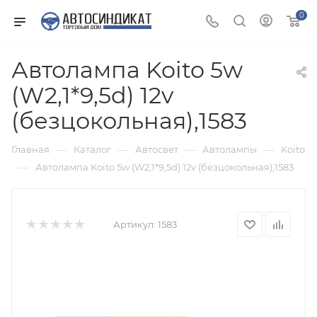
0
Автолампа Koito 5w
(W2,1*9,5d) 12v
(безцокольная),1583
—
—
—
—
Главная
Каталог
Автосвет
Автолампы
Koito
—
Автолампа Koito 5w (W2,1*9,5d) 12v (безцокольная),1583
Артикул:
1583