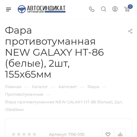
0
Фара
противотуманная
NEW GALAXY НТ-86
(белые), 2шт,
155х65мм
—
—
—
—
Главная
Каталог
Автосвет
Фары
—
Противотуманные
Фара противотуманная NEW GALAXY НТ-86 (белые), 2шт,
155х65мм
Артикул:
706-055