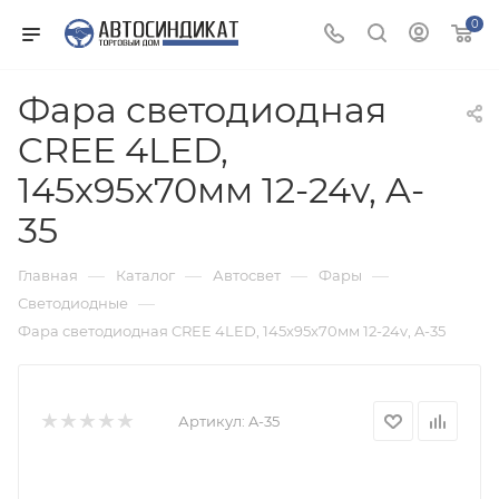
0
Фара светодиодная
CREE 4LED,
145x95x70мм 12-24v, A-
35
—
—
—
—
Главная
Каталог
Автосвет
Фары
—
Светодиодные
Фара светодиодная CREE 4LED, 145x95x70мм 12-24v, A-35
Артикул:
A-35