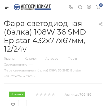
0
Фара светодиодная
(балка) 108W 36 SMD
Epistar 432x77x67мм,
12/24v
—
—
—
—
Главная
Каталог
Автосвет
Фары
—
Светодиодные
Фара светодиодная (балка) 108W 36 SMD Epistar
432x77x67мм, 12/24v
Новинка
Артикул:
706-136