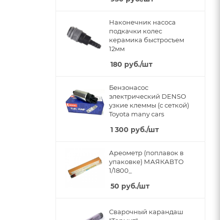
Наконечник насоса
подкачки колес
керамика быстросъем
12мм
180
руб.
/шт
Бензонасос
электрический DENSO
узкие клеммы (с сеткой)
Toyota many cars
1 300
руб.
/шт
Ареометр (поплавок в
упаковке) МАЯКАВТО
1/1800_
50
руб.
/шт
Сварочный карандаш