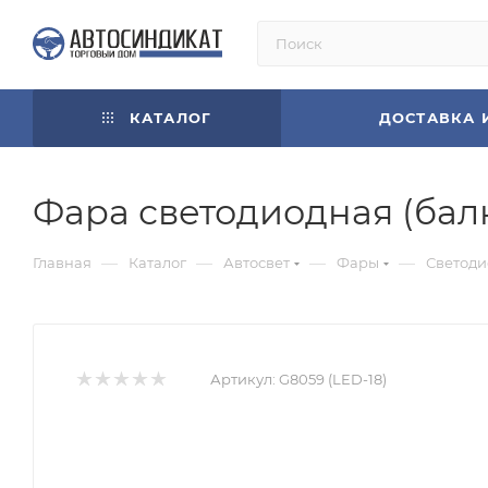
КАТАЛОГ
ДОСТАВКА 
Фара светодиодная (балка
—
—
—
—
Главная
Каталог
Автосвет
Фары
Светод
Артикул:
G8059 (LED-18)