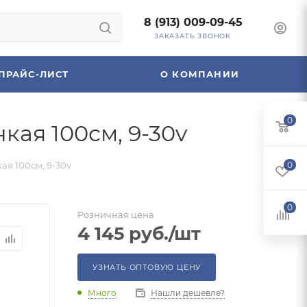
8 (913) 009-09-45
ЗАКАЗАТЬ ЗВОНОК
ПРАЙС-ЛИСТ
О КОМПАНИИ
0
кая 100см, 9-30v
ая 100см, 9-30v
0
0
Розничная цена
4 145
руб.
/шт
УЗНАТЬ ОПТОВУЮ ЦЕНУ
Много
Нашли дешевле?