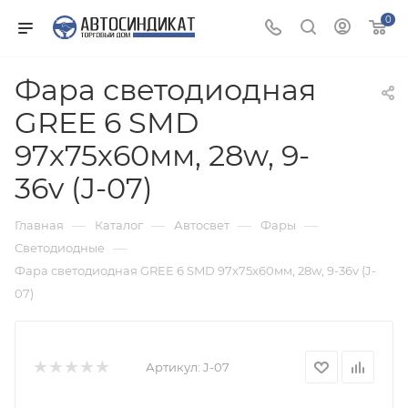
0
Фара светодиодная
GREE 6 SMD
97х75х60мм, 28w, 9-
36v (J-07)
—
—
—
—
Главная
Каталог
Автосвет
Фары
—
Светодиодные
Фара светодиодная GREE 6 SMD 97х75х60мм, 28w, 9-36v (J-
07)
Артикул:
J-07