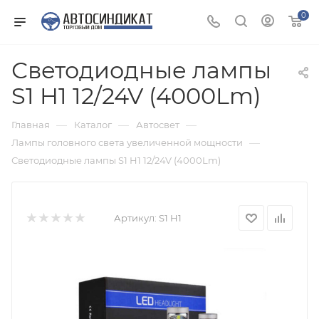
0
Светодиодные лампы
S1 H1 12/24V (4000Lm)
—
—
—
Главная
Каталог
Автосвет
—
Лампы головного света увеличенной мощности
Светодиодные лампы S1 H1 12/24V (4000Lm)
Артикул:
S1 H1