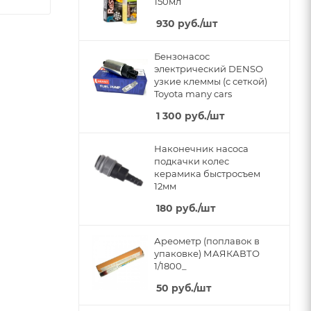
150мл
930
руб.
/шт
Бензонасос
электрический DENSO
узкие клеммы (с сеткой)
Toyota many cars
1 300
руб.
/шт
Наконечник насоса
подкачки колес
керамика быстросъем
12мм
180
руб.
/шт
Ареометр (поплавок в
упаковке) МАЯКАВТО
1/1800_
50
руб.
/шт