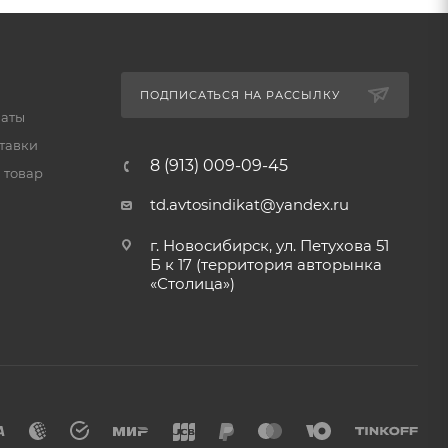
ПОДПИСАТЬСЯ НА РАССЫЛКУ
латы
тавки
8 (913) 009-09-45
 товар
td.avtosindikat@yandex.ru
г. Новосибирск, ул. Петухова 51
Б к 17 (территория авторынка
«Столица»)