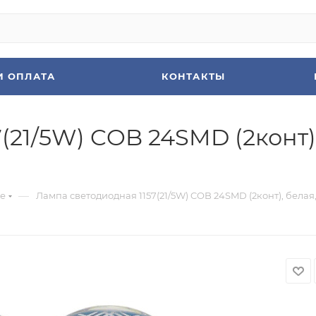
И ОПЛАТА
КОНТАКТЫ
21/5W) COB 24SMD (2конт), 
—
е
Лампа светодиодная 1157(21/5W) COB 24SMD (2конт), белая, 