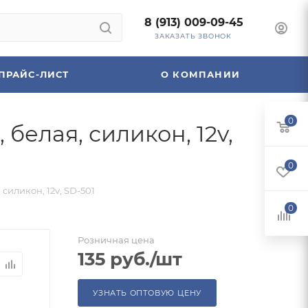
8 (913) 009-09-45
ЗАКАЗАТЬ ЗВОНОК
ПРАЙС-ЛИСТ
О КОМПАНИИ
0
белая, силикон, 12v,
0
силикон, 12v, SD-501
0
Розничная цена
135
руб.
/шт
УЗНАТЬ ОПТОВУЮ ЦЕНУ