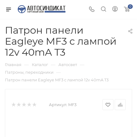
0
Патрон панели
Eagleye MF3 c лампой
12v 40mA T3
—
—
—
Главная
Каталог
Автосвет
—
Патроны, переходники
Патрон панели Eagleye MF3 c лампой 12v 40mA T3
Артикул:
MF3