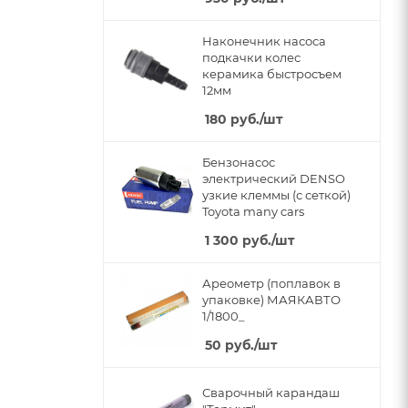
Наконечник насоса
подкачки колес
керамика быстросъем
12мм
180
руб.
/шт
Бензонасос
электрический DENSO
узкие клеммы (с сеткой)
Toyota many cars
1 300
руб.
/шт
Ареометр (поплавок в
упаковке) МАЯКАВТО
1/1800_
50
руб.
/шт
Сварочный карандаш