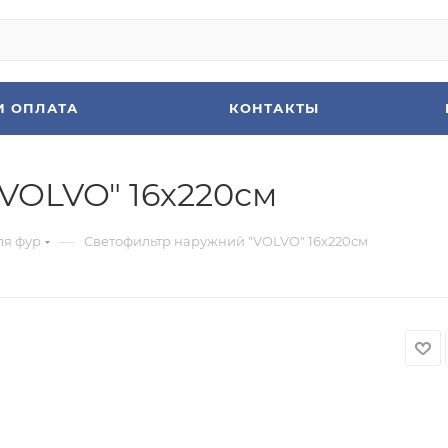
И ОПЛАТА
КОНТАКТЫ
VOLVO" 16х220см
—
ля фур
Светофильтр наружний "VOLVO" 16х220см